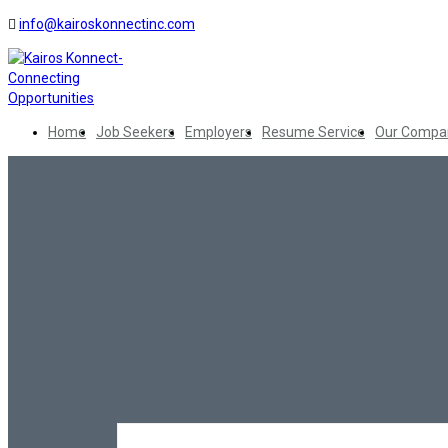
info@kairoskonnectinc.com
Home
Job Seekers
Employers
Resume Service
Our Compa