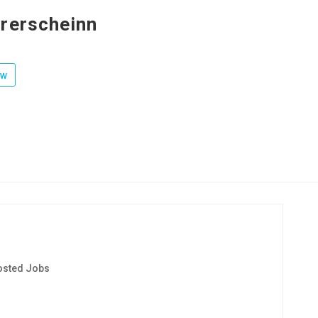
rerscheinn
ow
osted Jobs