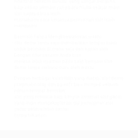
finansial terlebih dahulu, yang sangat berguna
bagi setiap pemain yang baru mulai belajar main
slot supaya bisa lebih
memahami cara kerjanya permainan slot lebih
mendalam.
Bermain Tanpa Mengkhawatirkan waktu
Slot demo tentu saja memberikan tempat luast
untuk bermain di mana saja dan kapan saja.
Dengan fitur satu ini Anda bisa
merasa lebih nyaman pada saat bermain slot
demo tanpa terburu-buru oleh waktu.
Dengan berbagai kelebihan yang diatas, slot demo
pragmatic play dan pg soft bisa menjadi sebuah
pilihan tempat bermain
slot yang menarik bagi banyak peminat slot gacor
yang ingin mengeksplorasi dui permainan slot
gacor secara lebih santai
tanpa tekanan.