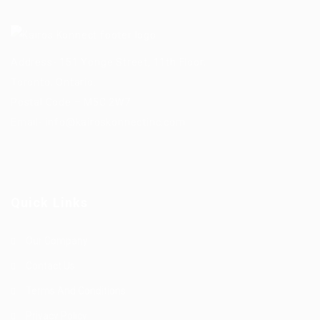
Address- 151 Yonge Street, 11th Floor,
Toronto, Ontario.
Postal Code – M5C 2W7
Email-
info@kairoskonnectinc.com
Quick Links
Our Company
Contact Us
Terms And Conditions
Privacy Policy