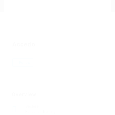
Contact Us
Accedo
Follow
Overview
Sectors
Education Training